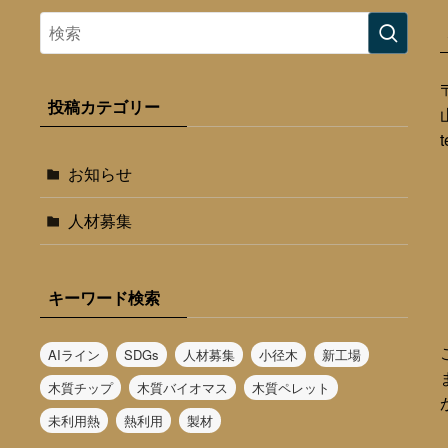
投稿カテゴリー
お知らせ
人材募集
キーワード検索
AIライン
SDGs
人材募集
小径木
新工場
木質チップ
木質バイオマス
木質ペレット
未利用熱
熱利用
製材