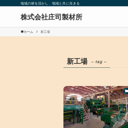
地域の材を活かし、地域と共に生きる
株式会社庄司製材所
ホーム
新工場
新工場
– tag –