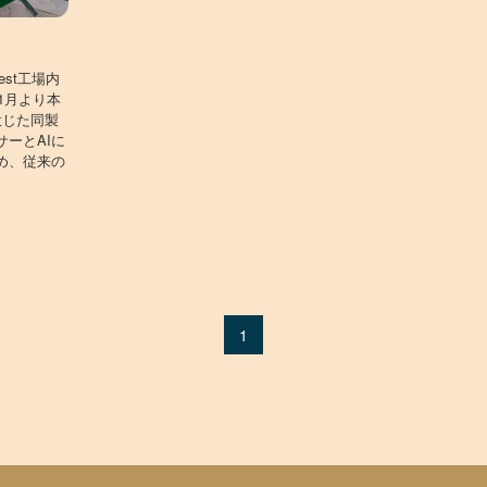
st工場内
1月より本
投じた同製
ーとAIに
め、従来の
1